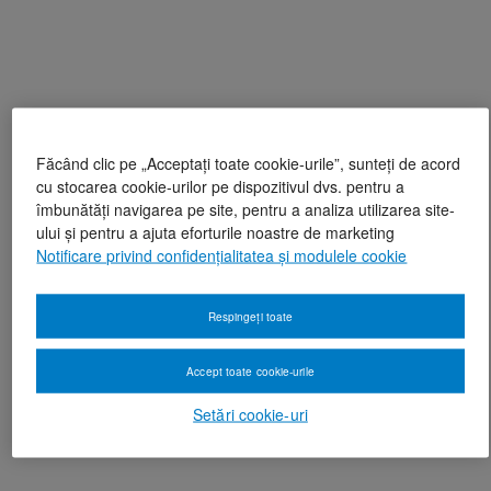
Făcând clic pe „Acceptați toate cookie-urile”, sunteți de acord
cu stocarea cookie-urilor pe dispozitivul dvs. pentru a
îmbunătăți navigarea pe site, pentru a analiza utilizarea site-
ului și pentru a ajuta eforturile noastre de marketing
Notificare privind confidențialitatea și modulele cookie
Respingeți toate
Accept toate cookie-urile
Setări cookie-uri