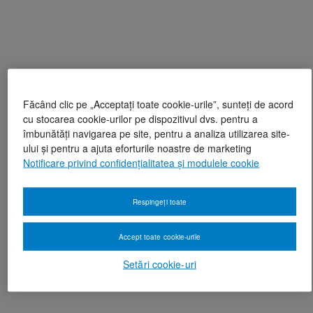
Făcând clic pe „Acceptați toate cookie-urile”, sunteți de acord
cu stocarea cookie-urilor pe dispozitivul dvs. pentru a
îmbunătăți navigarea pe site, pentru a analiza utilizarea site-
ului și pentru a ajuta eforturile noastre de marketing
Notificare privind confidențialitatea și modulele cookie
Respingeți toate
Accept toate cookie-urile
Setări cookie-uri