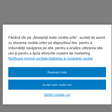
Făcând clic pe „Acceptați toate cookie-urile”, sunteți de acord
cu stocarea cookie-urilor pe dispozitivul dvs. pentru a
îmbunătăți navigarea pe site, pentru a analiza utilizarea site-
ului și pentru a ajuta eforturile noastre de marketing
Notificare privind confidențialitatea și modulele cookie
Respingeți toate
Accept toate cookie-urile
Setări cookie-uri