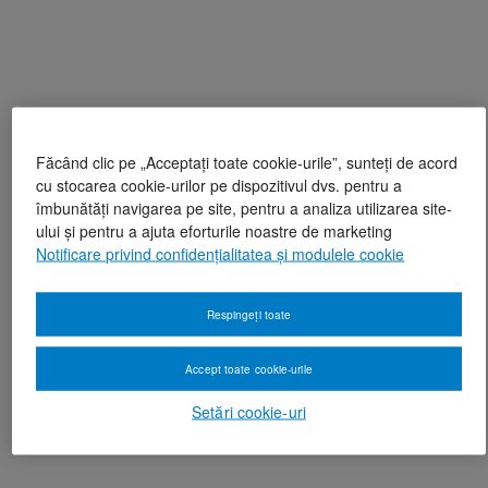
Făcând clic pe „Acceptați toate cookie-urile”, sunteți de acord
cu stocarea cookie-urilor pe dispozitivul dvs. pentru a
îmbunătăți navigarea pe site, pentru a analiza utilizarea site-
ului și pentru a ajuta eforturile noastre de marketing
Notificare privind confidențialitatea și modulele cookie
Respingeți toate
Accept toate cookie-urile
Setări cookie-uri