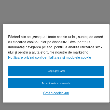
Făcând clic pe „Acceptați toate cookie-urile”, sunteți de acord
cu stocarea cookie-urilor pe dispozitivul dvs. pentru a
îmbunătăți navigarea pe site, pentru a analiza utilizarea site-
ului și pentru a ajuta eforturile noastre de marketing
Notificare privind confidențialitatea și modulele cookie
Respingeți toate
Accept toate cookie-urile
Setări cookie-uri