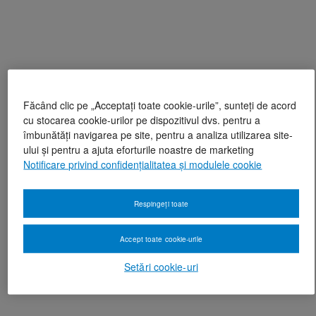
Făcând clic pe „Acceptați toate cookie-urile”, sunteți de acord
cu stocarea cookie-urilor pe dispozitivul dvs. pentru a
îmbunătăți navigarea pe site, pentru a analiza utilizarea site-
ului și pentru a ajuta eforturile noastre de marketing
Notificare privind confidențialitatea și modulele cookie
Respingeți toate
Accept toate cookie-urile
Setări cookie-uri