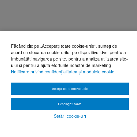
Făcând clic pe „Acceptați toate cookie-urile”, sunteți de
acord cu stocarea cookie-urilor pe dispozitivul dvs. pentru a
îmbunătăți navigarea pe site, pentru a analiza utilizarea site-
ului și pentru a ajuta eforturile noastre de marketing
Notificare privind confidențialitatea și modulele cookie
Accept toate cookie-urile
Respingeți toate
Setări cookie-uri