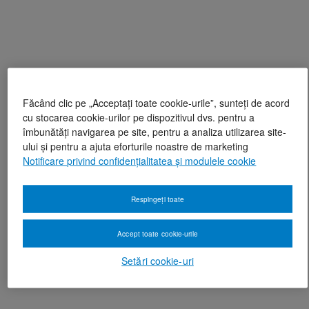
Făcând clic pe „Acceptați toate cookie-urile”, sunteți de acord
cu stocarea cookie-urilor pe dispozitivul dvs. pentru a
îmbunătăți navigarea pe site, pentru a analiza utilizarea site-
ului și pentru a ajuta eforturile noastre de marketing
Notificare privind confidențialitatea și modulele cookie
Respingeți toate
Accept toate cookie-urile
Setări cookie-uri