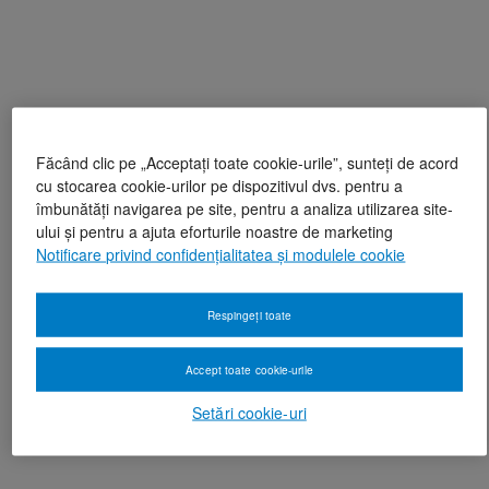
Făcând clic pe „Acceptați toate cookie-urile”, sunteți de acord
cu stocarea cookie-urilor pe dispozitivul dvs. pentru a
îmbunătăți navigarea pe site, pentru a analiza utilizarea site-
ului și pentru a ajuta eforturile noastre de marketing
Notificare privind confidențialitatea și modulele cookie
Respingeți toate
Accept toate cookie-urile
Setări cookie-uri