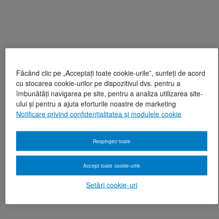
Făcând clic pe „Acceptați toate cookie-urile”, sunteți de acord
cu stocarea cookie-urilor pe dispozitivul dvs. pentru a
îmbunătăți navigarea pe site, pentru a analiza utilizarea site-
ului și pentru a ajuta eforturile noastre de marketing
Notificare privind confidențialitatea și modulele cookie
Respingeți toate
Accept toate cookie-urile
Setări cookie-uri