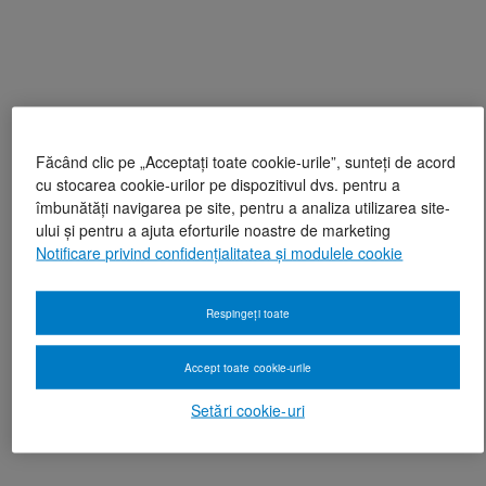
Făcând clic pe „Acceptați toate cookie-urile”, sunteți de acord
cu stocarea cookie-urilor pe dispozitivul dvs. pentru a
îmbunătăți navigarea pe site, pentru a analiza utilizarea site-
ului și pentru a ajuta eforturile noastre de marketing
Notificare privind confidențialitatea și modulele cookie
Respingeți toate
Accept toate cookie-urile
Setări cookie-uri