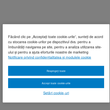
Făcând clic pe „Acceptați toate cookie-urile”, sunteți de acord
cu stocarea cookie-urilor pe dispozitivul dvs. pentru a
îmbunătăți navigarea pe site, pentru a analiza utilizarea site-
ului și pentru a ajuta eforturile noastre de marketing
Notificare privind confidențialitatea și modulele cookie
Respingeți toate
Accept toate cookie-urile
Setări cookie-uri