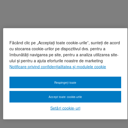
Făcând clic pe „Acceptați toate cookie-urile”, sunteți de acord
cu stocarea cookie-urilor pe dispozitivul dvs. pentru a
îmbunătăți navigarea pe site, pentru a analiza utilizarea site-
ului și pentru a ajuta eforturile noastre de marketing
Notificare privind confidențialitatea și modulele cookie
Respingeți toate
Accept toate cookie-urile
Setări cookie-uri