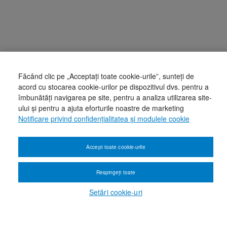
Făcând clic pe „Acceptați toate cookie-urile”, sunteți de
acord cu stocarea cookie-urilor pe dispozitivul dvs. pentru a
îmbunătăți navigarea pe site, pentru a analiza utilizarea site-
ului și pentru a ajuta eforturile noastre de marketing
Notificare privind confidențialitatea și modulele cookie
Accept toate cookie-urile
Respingeți toate
Setări cookie-uri