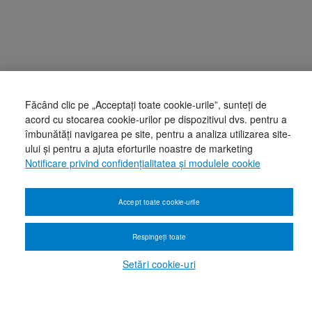
Făcând clic pe „Acceptați toate cookie-urile”, sunteți de
acord cu stocarea cookie-urilor pe dispozitivul dvs. pentru a
îmbunătăți navigarea pe site, pentru a analiza utilizarea site-
ului și pentru a ajuta eforturile noastre de marketing
Notificare privind confidențialitatea și modulele cookie
Accept toate cookie-urile
Respingeți toate
Setări cookie-uri