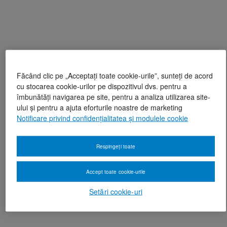
Făcând clic pe „Acceptați toate cookie-urile”, sunteți de acord
cu stocarea cookie-urilor pe dispozitivul dvs. pentru a
îmbunătăți navigarea pe site, pentru a analiza utilizarea site-
ului și pentru a ajuta eforturile noastre de marketing
Notificare privind confidențialitatea și modulele cookie
Respingeți toate
Accept toate cookie-urile
Setări cookie-uri