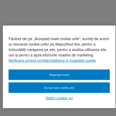
Făcând clic pe „Acceptați toate cookie-urile”, sunteți de acord
cu stocarea cookie-urilor pe dispozitivul dvs. pentru a
îmbunătăți navigarea pe site, pentru a analiza utilizarea site-
ului și pentru a ajuta eforturile noastre de marketing
Notificare privind confidențialitatea și modulele cookie
Respingeți toate
Accept toate cookie-urile
Setări cookie-uri