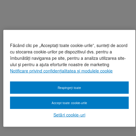
Făcând clic pe „Acceptați toate cookie-urile”, sunteți de acord
cu stocarea cookie-urilor pe dispozitivul dvs. pentru a
îmbunătăți navigarea pe site, pentru a analiza utilizarea site-
ului și pentru a ajuta eforturile noastre de marketing
Notificare privind confidențialitatea și modulele cookie
Respingeți toate
Accept toate cookie-urile
Setări cookie-uri