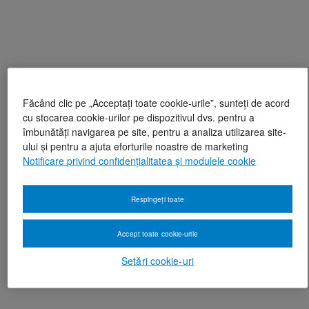
Făcând clic pe „Acceptați toate cookie-urile”, sunteți de acord
cu stocarea cookie-urilor pe dispozitivul dvs. pentru a
îmbunătăți navigarea pe site, pentru a analiza utilizarea site-
ului și pentru a ajuta eforturile noastre de marketing
Notificare privind confidențialitatea și modulele cookie
Respingeți toate
Accept toate cookie-urile
Setări cookie-uri