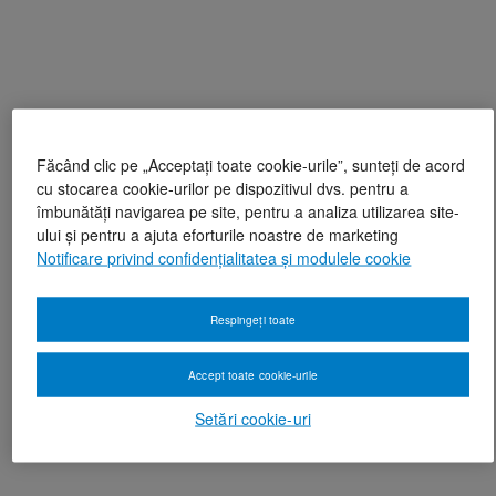
Făcând clic pe „Acceptați toate cookie-urile”, sunteți de acord
cu stocarea cookie-urilor pe dispozitivul dvs. pentru a
îmbunătăți navigarea pe site, pentru a analiza utilizarea site-
ului și pentru a ajuta eforturile noastre de marketing
Notificare privind confidențialitatea și modulele cookie
Respingeți toate
Accept toate cookie-urile
Setări cookie-uri