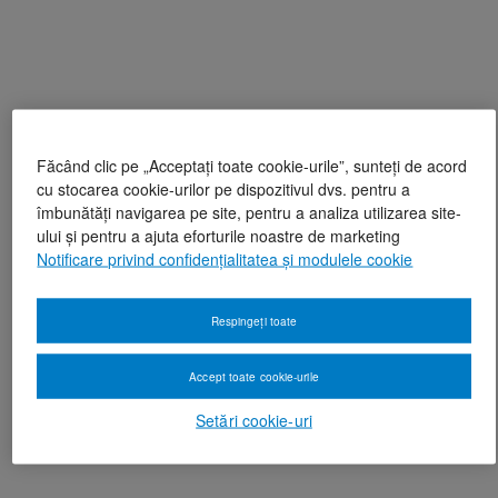
Făcând clic pe „Acceptați toate cookie-urile”, sunteți de acord
cu stocarea cookie-urilor pe dispozitivul dvs. pentru a
îmbunătăți navigarea pe site, pentru a analiza utilizarea site-
ului și pentru a ajuta eforturile noastre de marketing
Notificare privind confidențialitatea și modulele cookie
Respingeți toate
Accept toate cookie-urile
Setări cookie-uri