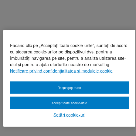
Făcând clic pe „Acceptați toate cookie-urile”, sunteți de acord
cu stocarea cookie-urilor pe dispozitivul dvs. pentru a
îmbunătăți navigarea pe site, pentru a analiza utilizarea site-
ului și pentru a ajuta eforturile noastre de marketing
Notificare privind confidențialitatea și modulele cookie
Respingeți toate
Accept toate cookie-urile
Setări cookie-uri