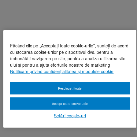
Făcând clic pe „Acceptați toate cookie-urile”, sunteți de acord
cu stocarea cookie-urilor pe dispozitivul dvs. pentru a
îmbunătăți navigarea pe site, pentru a analiza utilizarea site-
ului și pentru a ajuta eforturile noastre de marketing
Notificare privind confidențialitatea și modulele cookie
Respingeți toate
Accept toate cookie-urile
Setări cookie-uri