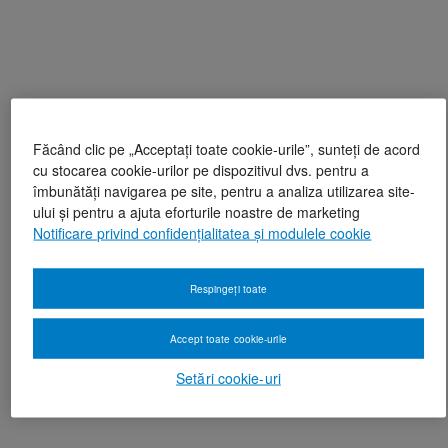
Făcând clic pe „Acceptați toate cookie-urile”, sunteți de acord
cu stocarea cookie-urilor pe dispozitivul dvs. pentru a
îmbunătăți navigarea pe site, pentru a analiza utilizarea site-
ului și pentru a ajuta eforturile noastre de marketing
Notificare privind confidențialitatea și modulele cookie
Respingeți toate
Accept toate cookie-urile
Setări cookie-uri