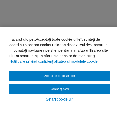
Făcând clic pe „Acceptați toate cookie-urile”, sunteți de
acord cu stocarea cookie-urilor pe dispozitivul dvs. pentru a
îmbunătăți navigarea pe site, pentru a analiza utilizarea site-
ului și pentru a ajuta eforturile noastre de marketing
Notificare privind confidențialitatea și modulele cookie
Accept toate cookie-urile
Respingeți toate
Setări cookie-uri