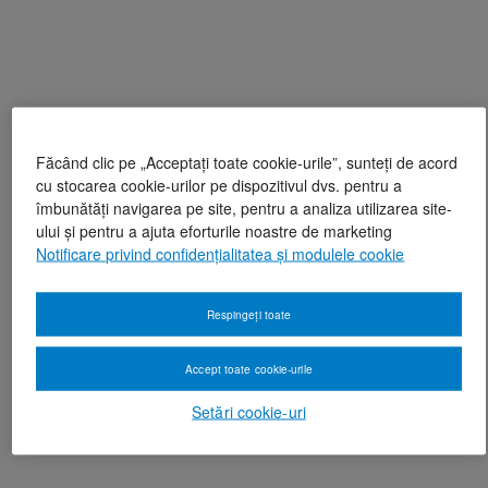
Făcând clic pe „Acceptați toate cookie-urile”, sunteți de acord
cu stocarea cookie-urilor pe dispozitivul dvs. pentru a
îmbunătăți navigarea pe site, pentru a analiza utilizarea site-
ului și pentru a ajuta eforturile noastre de marketing
Notificare privind confidențialitatea și modulele cookie
Respingeți toate
Accept toate cookie-urile
Setări cookie-uri