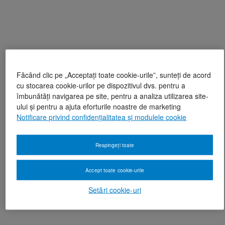
Făcând clic pe „Acceptați toate cookie-urile”, sunteți de acord
cu stocarea cookie-urilor pe dispozitivul dvs. pentru a
îmbunătăți navigarea pe site, pentru a analiza utilizarea site-
ului și pentru a ajuta eforturile noastre de marketing
Notificare privind confidențialitatea și modulele cookie
Respingeți toate
Accept toate cookie-urile
Setări cookie-uri