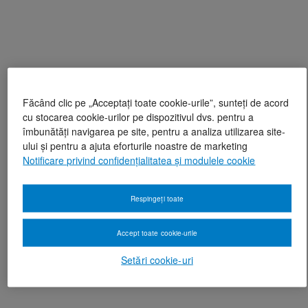
Făcând clic pe „Acceptați toate cookie-urile”, sunteți de acord
cu stocarea cookie-urilor pe dispozitivul dvs. pentru a
îmbunătăți navigarea pe site, pentru a analiza utilizarea site-
ului și pentru a ajuta eforturile noastre de marketing
Notificare privind confidențialitatea și modulele cookie
Respingeți toate
Accept toate cookie-urile
Setări cookie-uri