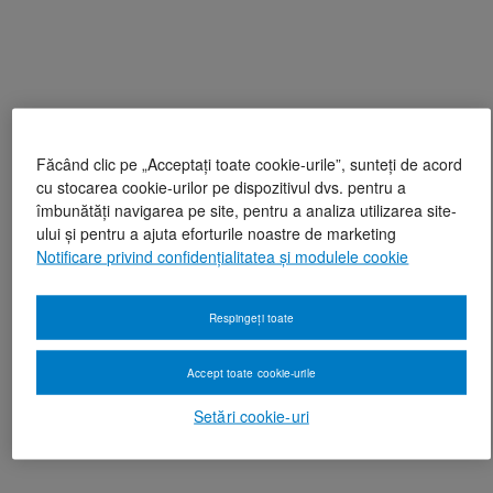
Făcând clic pe „Acceptați toate cookie-urile”, sunteți de acord
cu stocarea cookie-urilor pe dispozitivul dvs. pentru a
îmbunătăți navigarea pe site, pentru a analiza utilizarea site-
ului și pentru a ajuta eforturile noastre de marketing
Notificare privind confidențialitatea și modulele cookie
Respingeți toate
Accept toate cookie-urile
Setări cookie-uri