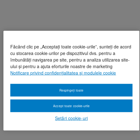
Făcând clic pe „Acceptați toate cookie-urile”, sunteți de acord
cu stocarea cookie-urilor pe dispozitivul dvs. pentru a
îmbunătăți navigarea pe site, pentru a analiza utilizarea site-
ului și pentru a ajuta eforturile noastre de marketing
Notificare privind confidențialitatea și modulele cookie
Respingeți toate
Accept toate cookie-urile
Setări cookie-uri