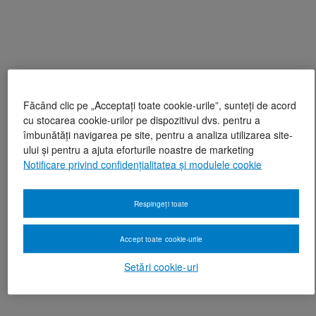
Făcând clic pe „Acceptați toate cookie-urile”, sunteți de acord
cu stocarea cookie-urilor pe dispozitivul dvs. pentru a
îmbunătăți navigarea pe site, pentru a analiza utilizarea site-
ului și pentru a ajuta eforturile noastre de marketing
Notificare privind confidențialitatea și modulele cookie
Respingeți toate
Accept toate cookie-urile
Setări cookie-uri