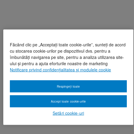
Făcând clic pe „Acceptați toate cookie-urile”, sunteți de acord
cu stocarea cookie-urilor pe dispozitivul dvs. pentru a
îmbunătăți navigarea pe site, pentru a analiza utilizarea site-
ului și pentru a ajuta eforturile noastre de marketing
Notificare privind confidențialitatea și modulele cookie
Respingeți toate
Accept toate cookie-urile
Setări cookie-uri