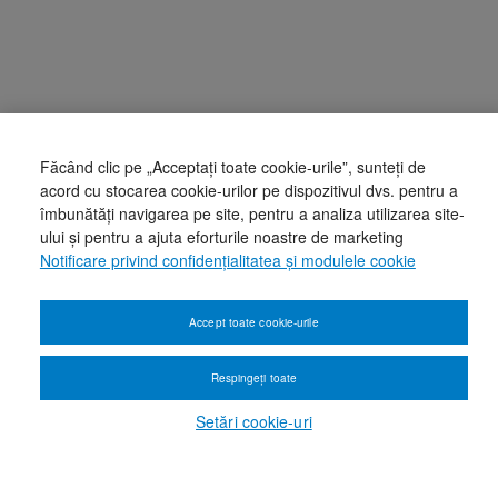
Făcând clic pe „Acceptați toate cookie-urile”, sunteți de
acord cu stocarea cookie-urilor pe dispozitivul dvs. pentru a
îmbunătăți navigarea pe site, pentru a analiza utilizarea site-
ului și pentru a ajuta eforturile noastre de marketing
Notificare privind confidențialitatea și modulele cookie
Accept toate cookie-urile
Respingeți toate
Setări cookie-uri