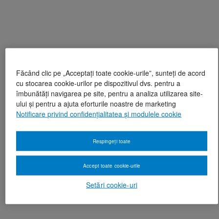
Făcând clic pe „Acceptați toate cookie-urile”, sunteți de acord
cu stocarea cookie-urilor pe dispozitivul dvs. pentru a
îmbunătăți navigarea pe site, pentru a analiza utilizarea site-
ului și pentru a ajuta eforturile noastre de marketing
Notificare privind confidențialitatea și modulele cookie
Respingeți toate
Accept toate cookie-urile
Setări cookie-uri