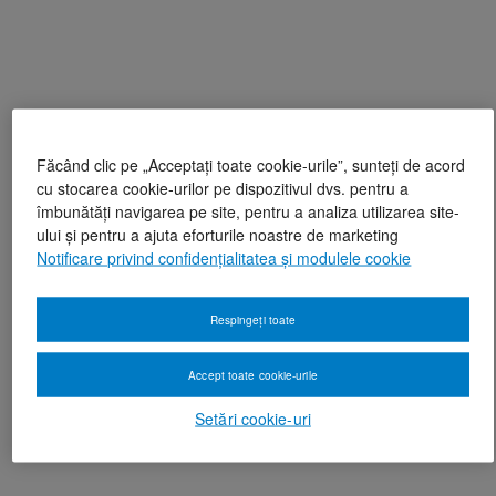
Făcând clic pe „Acceptați toate cookie-urile”, sunteți de acord
cu stocarea cookie-urilor pe dispozitivul dvs. pentru a
îmbunătăți navigarea pe site, pentru a analiza utilizarea site-
ului și pentru a ajuta eforturile noastre de marketing
Notificare privind confidențialitatea și modulele cookie
Respingeți toate
Accept toate cookie-urile
Setări cookie-uri