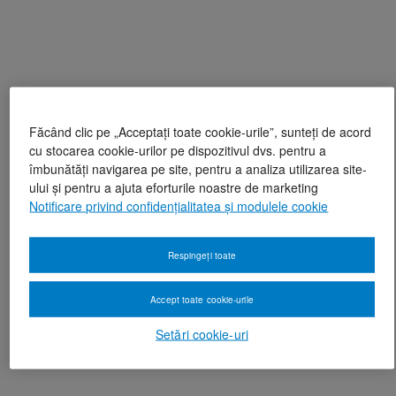
Făcând clic pe „Acceptați toate cookie-urile”, sunteți de acord
cu stocarea cookie-urilor pe dispozitivul dvs. pentru a
îmbunătăți navigarea pe site, pentru a analiza utilizarea site-
ului și pentru a ajuta eforturile noastre de marketing
Notificare privind confidențialitatea și modulele cookie
Respingeți toate
Accept toate cookie-urile
Setări cookie-uri