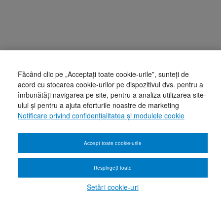
Făcând clic pe „Acceptați toate cookie-urile”, sunteți de
acord cu stocarea cookie-urilor pe dispozitivul dvs. pentru a
îmbunătăți navigarea pe site, pentru a analiza utilizarea site-
ului și pentru a ajuta eforturile noastre de marketing
Notificare privind confidențialitatea și modulele cookie
Accept toate cookie-urile
Respingeți toate
Setări cookie-uri