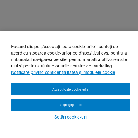
Făcând clic pe „Acceptați toate cookie-urile”, sunteți de
acord cu stocarea cookie-urilor pe dispozitivul dvs. pentru a
îmbunătăți navigarea pe site, pentru a analiza utilizarea site-
ului și pentru a ajuta eforturile noastre de marketing
Notificare privind confidențialitatea și modulele cookie
Accept toate cookie-urile
Respingeți toate
Setări cookie-uri