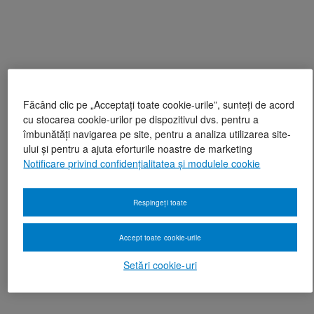
Făcând clic pe „Acceptați toate cookie-urile”, sunteți de acord
cu stocarea cookie-urilor pe dispozitivul dvs. pentru a
îmbunătăți navigarea pe site, pentru a analiza utilizarea site-
ului și pentru a ajuta eforturile noastre de marketing
Notificare privind confidențialitatea și modulele cookie
Respingeți toate
Accept toate cookie-urile
Setări cookie-uri