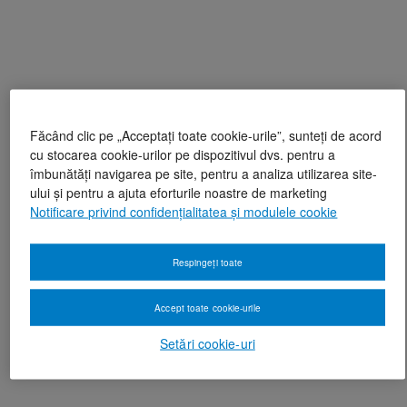
Făcând clic pe „Acceptați toate cookie-urile”, sunteți de acord
cu stocarea cookie-urilor pe dispozitivul dvs. pentru a
îmbunătăți navigarea pe site, pentru a analiza utilizarea site-
ului și pentru a ajuta eforturile noastre de marketing
Notificare privind confidențialitatea și modulele cookie
Respingeți toate
Accept toate cookie-urile
Setări cookie-uri