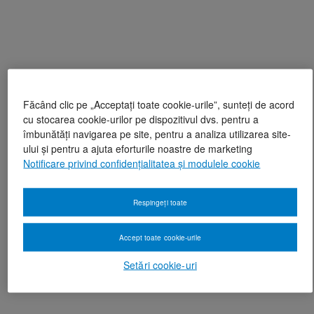
Făcând clic pe „Acceptați toate cookie-urile”, sunteți de acord
cu stocarea cookie-urilor pe dispozitivul dvs. pentru a
îmbunătăți navigarea pe site, pentru a analiza utilizarea site-
ului și pentru a ajuta eforturile noastre de marketing
Notificare privind confidențialitatea și modulele cookie
Respingeți toate
Accept toate cookie-urile
Setări cookie-uri