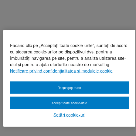
Făcând clic pe „Acceptați toate cookie-urile”, sunteți de acord
cu stocarea cookie-urilor pe dispozitivul dvs. pentru a
îmbunătăți navigarea pe site, pentru a analiza utilizarea site-
ului și pentru a ajuta eforturile noastre de marketing
Notificare privind confidențialitatea și modulele cookie
Respingeți toate
Accept toate cookie-urile
Setări cookie-uri