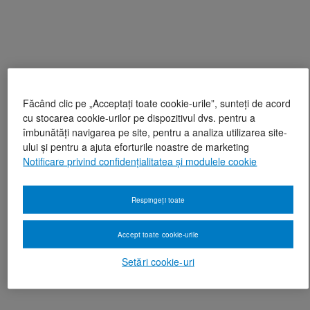
Făcând clic pe „Acceptați toate cookie-urile”, sunteți de acord
cu stocarea cookie-urilor pe dispozitivul dvs. pentru a
îmbunătăți navigarea pe site, pentru a analiza utilizarea site-
ului și pentru a ajuta eforturile noastre de marketing
Notificare privind confidențialitatea și modulele cookie
Respingeți toate
Accept toate cookie-urile
Setări cookie-uri