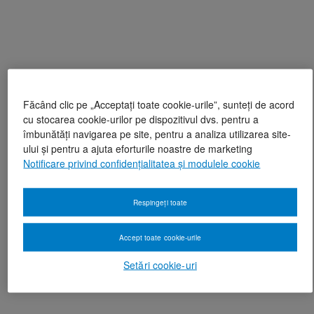
Făcând clic pe „Acceptați toate cookie-urile”, sunteți de acord
cu stocarea cookie-urilor pe dispozitivul dvs. pentru a
îmbunătăți navigarea pe site, pentru a analiza utilizarea site-
ului și pentru a ajuta eforturile noastre de marketing
Notificare privind confidențialitatea și modulele cookie
Respingeți toate
Accept toate cookie-urile
Setări cookie-uri