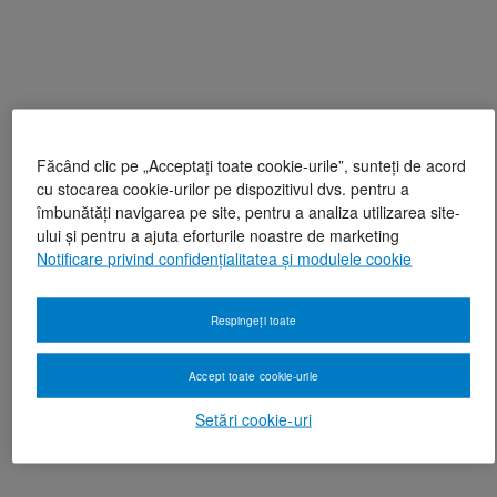
Făcând clic pe „Acceptați toate cookie-urile”, sunteți de acord
cu stocarea cookie-urilor pe dispozitivul dvs. pentru a
îmbunătăți navigarea pe site, pentru a analiza utilizarea site-
ului și pentru a ajuta eforturile noastre de marketing
Notificare privind confidențialitatea și modulele cookie
Respingeți toate
Accept toate cookie-urile
Setări cookie-uri