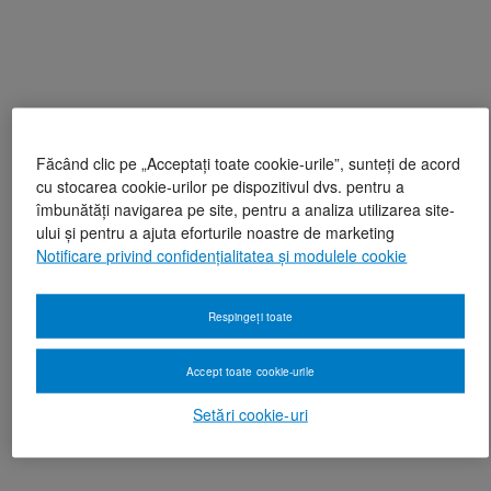
Făcând clic pe „Acceptați toate cookie-urile”, sunteți de acord
cu stocarea cookie-urilor pe dispozitivul dvs. pentru a
îmbunătăți navigarea pe site, pentru a analiza utilizarea site-
ului și pentru a ajuta eforturile noastre de marketing
Notificare privind confidențialitatea și modulele cookie
Respingeți toate
Accept toate cookie-urile
Setări cookie-uri