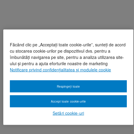
Făcând clic pe „Acceptați toate cookie-urile”, sunteți de acord
cu stocarea cookie-urilor pe dispozitivul dvs. pentru a
îmbunătăți navigarea pe site, pentru a analiza utilizarea site-
ului și pentru a ajuta eforturile noastre de marketing
Notificare privind confidențialitatea și modulele cookie
Respingeți toate
Accept toate cookie-urile
Setări cookie-uri