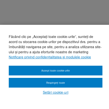
Făcând clic pe „Acceptați toate cookie-urile”, sunteți de
acord cu stocarea cookie-urilor pe dispozitivul dvs. pentru a
îmbunătăți navigarea pe site, pentru a analiza utilizarea site-
ului și pentru a ajuta eforturile noastre de marketing
Notificare privind confidențialitatea și modulele cookie
Accept toate cookie-urile
Respingeți toate
Setări cookie-uri