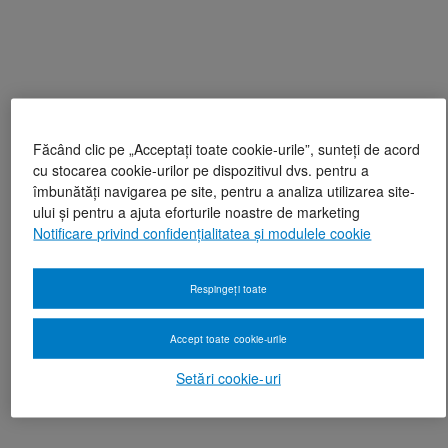
Făcând clic pe „Acceptați toate cookie-urile”, sunteți de acord
cu stocarea cookie-urilor pe dispozitivul dvs. pentru a
îmbunătăți navigarea pe site, pentru a analiza utilizarea site-
ului și pentru a ajuta eforturile noastre de marketing
Notificare privind confidențialitatea și modulele cookie
Respingeți toate
Accept toate cookie-urile
Setări cookie-uri