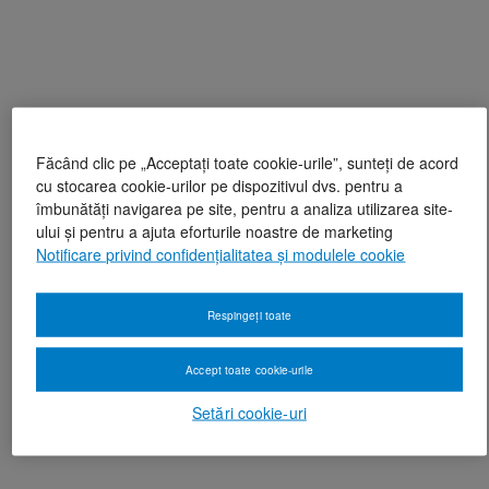
Făcând clic pe „Acceptați toate cookie-urile”, sunteți de acord
cu stocarea cookie-urilor pe dispozitivul dvs. pentru a
îmbunătăți navigarea pe site, pentru a analiza utilizarea site-
ului și pentru a ajuta eforturile noastre de marketing
Notificare privind confidențialitatea și modulele cookie
Respingeți toate
Accept toate cookie-urile
Setări cookie-uri